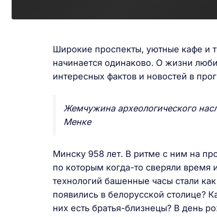
Широкие проспекты, уютные кафе и т
начинается одинаково. О жизни люб
интересных фактов и новостей в про
Жемчужина археологического насл
Менке
Минску 958 лет. В ритме с ним на пр
по которым когда-то сверяли время и
технологий башенные часы стали как
появились в белорусской столице? К
них есть братья-близнецы? В день р