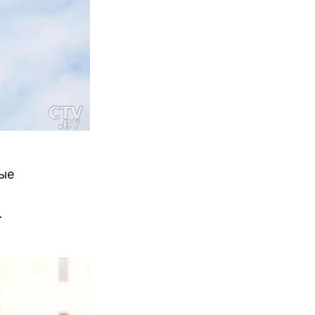
рые
.