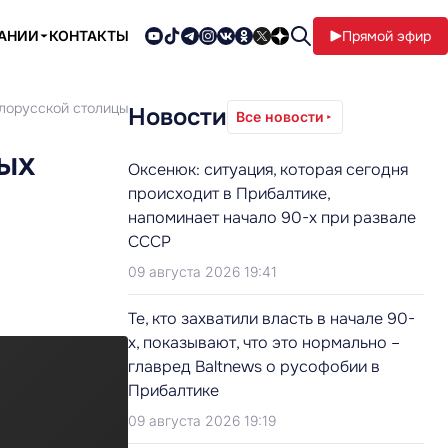
ПАНИИ
КОНТАКТЫ
Прямой эфир
елорусской столицы
Новости
Все новости
мых
Оксенюк: ситуация, которая сегодня
происходит в Прибалтике,
напоминает начало 90-х при развале
СССР
09 августа 2026 19:41
Те, кто захватили власть в начале 90-
х, показывают, что это нормально –
главред Baltnews о русофобии в
Прибалтике
09 августа 2026 19:19