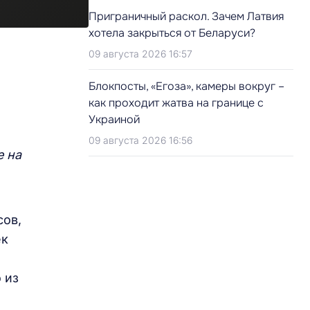
Приграничный раскол. Зачем Латвия
хотела закрыться от Беларуси?
09 августа 2026 16:57
Блокпосты, «Егоза», камеры вокруг –
как проходит жатва на границе с
Украиной
09 августа 2026 16:56
е на
сов,
ек
 из