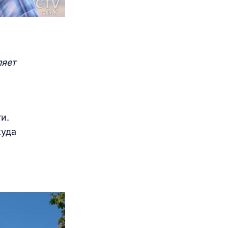
ляет
и.
куда