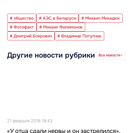
# общество
# АЭС в Беларуси
# Михаил Михадюк
# Фотофакт
# Михаил Филимонов
# Дмитрий Боярович
# Владимир Потупчик
Другие новости рубрики
Все новости
21 февраля 2018 19:43
«У отца сдали нервы и он застрелился».