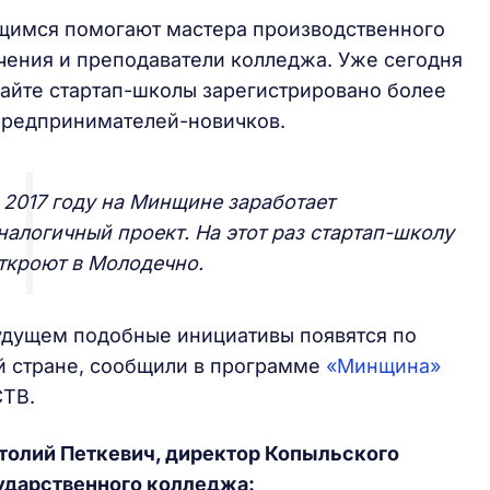
щимся помогают мастера производственного
чения и преподаватели колледжа. Уже сегодня
сайте стартап-школы зарегистрировано более
предпринимателей-новичков.
 2017 году на Минщине заработает
налогичный проект. На этот раз стартап-школу
ткроют в Молодечно.
удущем подобные инициативы появятся по
й стране, сообщили в программе
«Минщина»
СТВ.
толий Петкевич, директор Копыльского
ударственного колледжа: