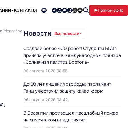
ПАНИИ
КОНТАКТЫ
Прямой эфир
 в Могилёве
Новости
Все новости
Создали более 400 работ! Студенты БГАИ
приняли участие в международном пленэре
«Солнечная палитра Востока»
06 августа 2026 08:55
До 20 лет лишения свободы: парламент
Ганы ужесточил защиту какао-ферм
06 августа 2026 08:42
я,
В Бразилии произошел масштабный пожар
на химическом предприятии