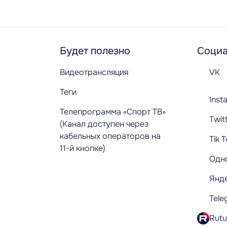
Будет полезно
Социа
Видеотрансляция
VK
Теги
Inst
Телепрограмма «Спорт ТВ»
Twit
(Канал доступен через
кабельных операторов на
Tik 
11-й кнопке)
Одн
Янд
Tele
Rut