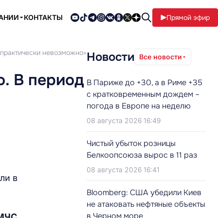
ПАНИИ
КОНТАКТЫ
Прямой эфир
о практически невозможно»
Новости
Все новости
о. В период
В Париже до +30, а в Риме +35
с кратковременным дождем –
погода в Европе на неделю
08 августа 2026 16:49
Чистый убыток розницы
Белкоопсоюза вырос в 11 раз
08 августа 2026 16:41
ли в
Bloomberg: США убедили Киев
не атаковать нефтяные объекты
в Черном море
 МЧС