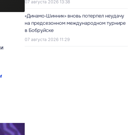
07 августа 2026 13:38
«Динамо‑Шинник» вновь потерпел неудачу
на предсезонном международном турнире
в Бобруйске
07 августа 2026 11:29
ми
и