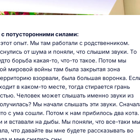
 с потусторонними силами:
 этот опыт. Мы там работали с родственником.
оснулись от шума и поняли, что слышим звуки. То
удто борьба какая-то, что-то такое. Потом мы
орой мировой войны там была закрытая зона
территорию взорвали, была большая воронка. Есл
ходит в каком-то месте, тогда стирается грань
стью. Человек может слышать именно звуки из
 получилась? Мы начали слышать эти звуки. Сначал
то с ума сошли. Потом к нам прибилось два кота.
 и вставали на дыбы. Мы поняли, что все-таки мы
ала, что давайте вы мне будете рассказывать во
ала и мне снились сны.