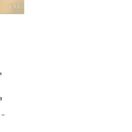
и
а
 –