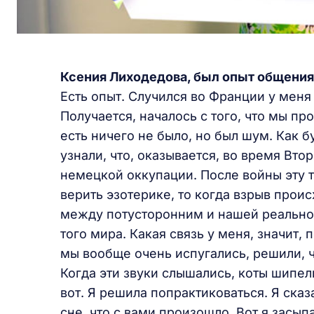
Ксения Лиходедова, был опыт общения
Есть опыт. Случился во Франции у меня
Получается, началось с того, что мы пр
есть ничего не было, но был шум. Как б
узнали, что, оказывается, во время Вт
немецкой оккупации. После войны эту 
верить эзотерике, то когда взрыв проис
между потусторонним и нашей реально
того мира. Какая связь у меня, значит,
мы вообще очень испугались, решили, ч
Когда эти звуки слышались, коты шипели
вот. Я решила попрактиковаться. Я сказ
сне, что с вами произошло. Вот я засып