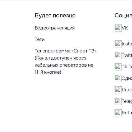
Будет полезно
Социа
Видеотрансляция
VK
Теги
Inst
Телепрограмма «Спорт ТВ»
Twit
(Канал доступен через
кабельных операторов на
Tik 
11-й кнопке)
Одн
Янд
Tele
Rut