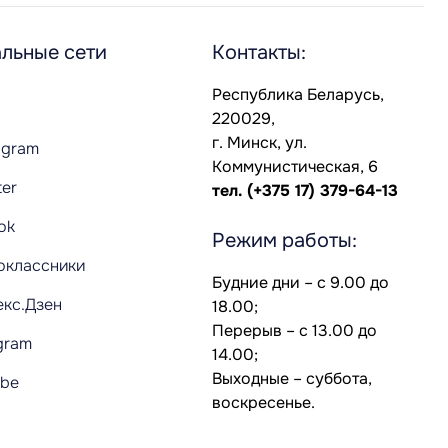
льные сети
Контакты:
Республика Беларусь,
220029,
г. Минск, ул.
agram
Коммунистическая, 6
ter
тел.
(+375 17) 379-64-13
Tok
Режим работы:
оклассники
Будние дни – с 9.00 до
екс.Дзен
18.00;
Перерыв – с 13.00 до
gram
14.00;
Выходные – суббота,
ube
воскресенье.