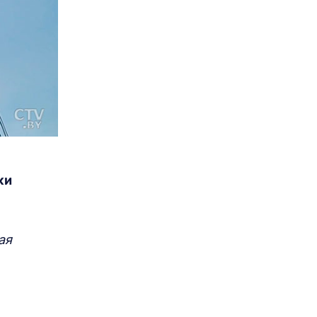
ки
ая