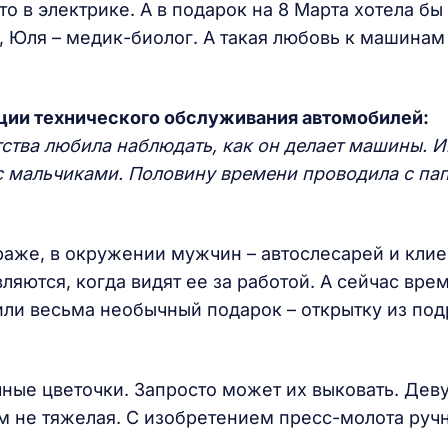
то в электрике. А в подарок на 8 Марта хотела б
, Юля – медик-биолог. А такая любовь к машинам
ции технического обслуживания автомобилей:
етства любила наблюдать, как он делает машины. И
 с мальчиками. Половину времени проводила с па
араже, в окружении мужчин – автослесарей и кли
вляются, когда видят ее за работой. А сейчас вре
вили весьма необычный подарок – открытку из по
ные цветочки. Запросто может их выковать. Дев
ем не тяжелая. С изобретением пресс-молота руч