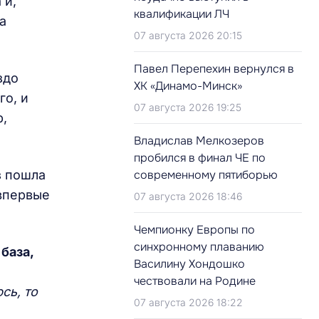
 и,
квалификации ЛЧ
а
07 августа 2026 20:15
Павел Перепехин вернулся в
здо
ХК «Динамо-Минск»
го, и
07 августа 2026 19:25
р,
Владислав Мелкозеров
пробился в финал ЧЕ по
з пошла
современному пятиборью
впервые
07 августа 2026 18:46
Чемпионку Европы по
синхронному плаванию
база,
Василину Хондошко
чествовали на Родине
сь, то
07 августа 2026 18:22