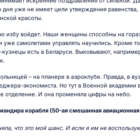
инимает искренние поздравления от сильной. Да
дня уже не имеет цели утверждения равенства, 
нской красоты.
щую избу войдет. Наши женщины способны на гора
и уже самолетами управлять научились. Кроме то
кузнецы есть в Беларуси. Выковывают, наприме
к.
ольницей – на планере в аэроклубе. Правда, в ву
еджера-экономиста. Но тут в Военной академии 
е отделение. И она променяла цифры на небо.
мандира корабля (50-ая смешанная авиационная 
яла, что это мой шанс. И если я им не воспользую