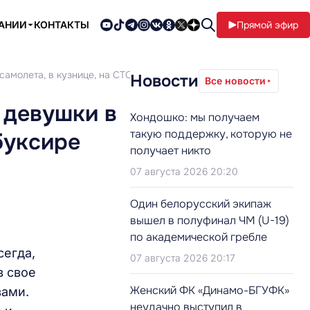
ПАНИИ
КОНТАКТЫ
Прямой эфир
самолета, в кузнице, на СТО и буксире
Новости
Все новости
 девушки в
Хондошко: мы получаем
такую поддержку, которую не
буксире
получает никто
07 августа 2026 20:20
Один белорусский экипаж
вышел в полуфинал ЧМ (U-19)
по академической гребле
сегда,
07 августа 2026 20:17
в свое
Женский ФК «Динамо-БГУФК»
вами.
неудачно выступил в