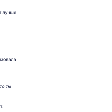
т лучше
изовала
то ты
т.