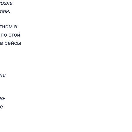
возле
там.
стном в
по этой
 в рейсы
на
е»
ие