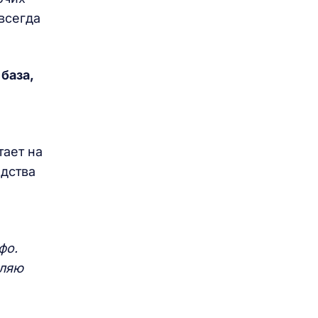
всегда
база,
тает на
едства
фо.
еляю