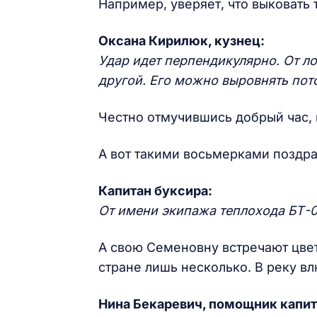
Например, уверяет, что выковать 
Оксана Кирилюк, кузнец:
Удар идет перпендикулярно. От лок
другой. Его можно выровнять потом
Честно отмучившись добрый час, 
А вот такими восьмерками поздр
Капитан буксира:
От имени экипажа теплохода БТ-0
А свою Семеновну встречают цве
стране лишь несколько. В реку вл
Нина Бекаревич, помощник капит