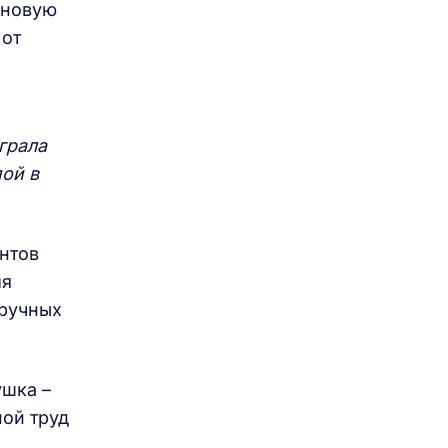
ы новую
 от
грала
пой в
ентов
мя
дручных
ушка –
ной труд