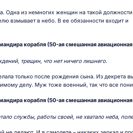
а. Одна из немногих женщин на такой должности
лю взмывает в небо. В ее обязанности входит и
мандира корабля (50-ая смешанная авиационная 
дений, трещин, что нет ничего лишнего.
делала только после рождения сына. Из декрета 
бимому делу. Муж тоже военный, так что все пони
мандира корабля (50-ая смешанная авиационная 
атало службы, работы своей, не хватало неба, поле
ей не делают. И в самолете – никаких зеркал и пр