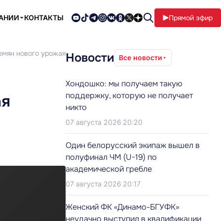
ПАНИИ
КОНТАКТЫ
Прямой эфир
емян нового урожая
Новости
Все новости
Хондошко: мы получаем такую
поддержку, которую не получает
ая
никто
07 августа 2026 20:20
Один белорусский экипаж вышел в
полуфинал ЧМ (U-19) по
академической гребле
07 августа 2026 20:17
Женский ФК «Динамо-БГУФК»
неудачно выступил в квалификации