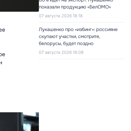
показали продукцию «БелОМО»
07 августа 2026 18:18
Лукашенко про «избинг»: россияне
ее
скупают участки, смотрите,
белорусы, будет поздно
07 августа 2026 18:08
ое
н