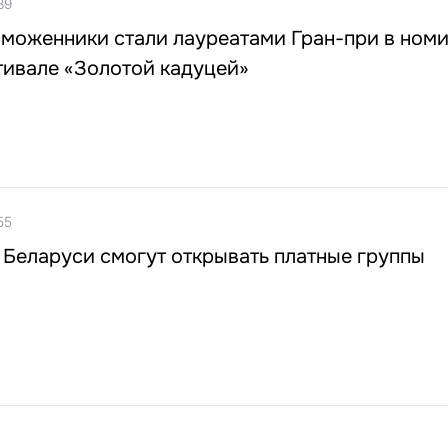
39
аможенники стали лауреатами Гран-при в ном
тивале «Золотой кадуцей»
55
 Беларуси смогут открывать платные группы