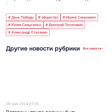
# День Победы
# общество
# Ирина Синькевич
# Юлия Самусенко
# Дмитрий Потапович
# Александр Стасевич
Другие новости рубрики
Все новости
08 мая 2024 07:05