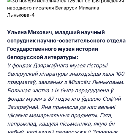
Ульяна Михович, младший научный
сотрудник научно-осветительского отдела
Государственного музея истории
белорусской литературы:
У фондах Дзяржаўнага музея гісторыі
беларускай літаратуры знаходзіцца каля 100
прадметаў, звязаных з Міхасём Лыньковым.
Большая частка з іх была перададзена ў
фонды музея в 87 годзе яго ўдавою Соф'яй
Захараўнай. Яна прынесла да нас вельмі
цікавыя мемарыяльныя прадметы. Гэта,
напрыклад, кашуля пісьменніка, якую ён
набыў, калі ездзіў падарожжа ў Злучаныя