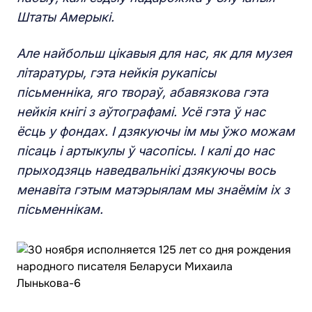
Штаты Амерыкі.
Але найбольш цікавыя для нас, як для музея
літаратуры, гэта нейкія рукапісы
пісьменніка, яго твораў, абавязкова гэта
нейкія кнігі з аўтографамі. Усё гэта ў нас
ёсць у фондах. І дзякуючы ім мы ўжо можам
пісаць і артыкулы ў часопісы. І калі до нас
прыходзяць наведвальнікі дзякуючы вось
менавіта гэтым матэрыялам мы знаёмім іх з
пісьменнікам.