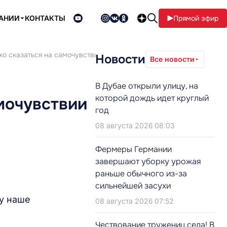
ПАНИИ
КОНТАКТЫ
Прямой эфир
хо сказаться на самочувствии
Новости
Все новости
В Дубае открыли улицу, на
которой дождь идет круглый
мочувствии
год
08 августа 2026 08:03
Фермеры Германии
завершают уборку урожая
раньше обычного из-за
сильнейшей засухи
ну наше
08 августа 2026 07:52
Чествование тружениц села! В