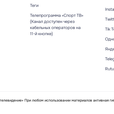
Теги
Inst
Телепрограмма «Спорт ТВ»
Twit
(Канал доступен через
кабельных операторов на
Tik 
11-й кнопке)
Одн
Янд
Tele
Rut
елевидение» При любом использовании материалов активная гип