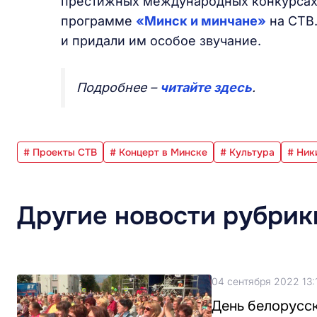
престижных международных конкурсах 
программе
«Минск и минчане»
на СТВ
и придали им особое звучание.
Подробнее –
читайте здесь
.
# Проекты СТВ
# Концерт в Минске
# Культура
# Ник
Другие новости рубрик
04 сентября 2022 13:
День белорусск