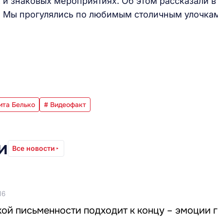
и знаковых мероприятиях. Об этом рассказали в
. Мы прогулялись по любимым столичным улочка
ита Белько
# Видеофакт
и
Все новости
16
ой письменности подходит к концу – эмоции 