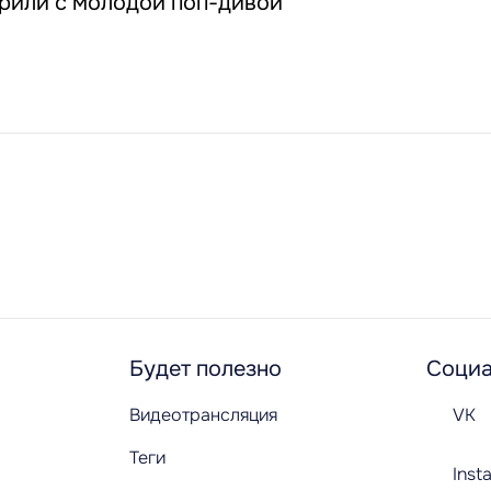
рили с молодой поп-дивой
Будет полезно
Социа
Видеотрансляция
VK
Теги
Inst