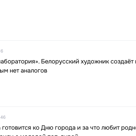
16
лаборатория». Белорусский художник создаёт
рым нет аналогов
:46
a готовится ко Дню города и за что любит род