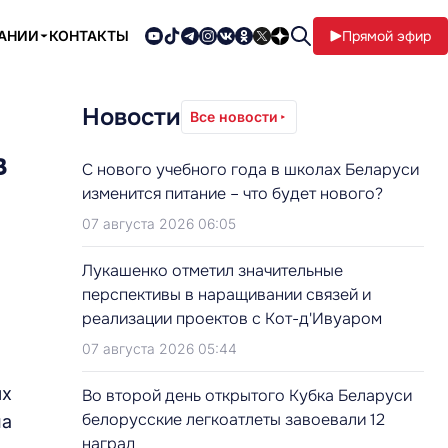
ПАНИИ
КОНТАКТЫ
Прямой эфир
Новости
Все новости
в
С нового учебного года в школах Беларуси
изменится питание – что будет нового?
07 августа 2026 06:05
Лукашенко отметил значительные
перспективы в наращивании связей и
реализации проектов с Кот-д'Ивуаром
07 августа 2026 05:44
ых
Во второй день открытого Кубка Беларуси
белорусские легкоатлеты завоевали 12
на
наград