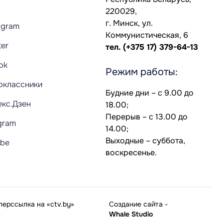
220029,
г. Минск, ул.
agram
Коммунистическая, 6
ter
тел.
(+375 17) 379-64-13
Tok
Режим работы:
оклассники
Будние дни – с 9.00 до
екс.Дзен
18.00;
Перерыв – с 13.00 до
gram
14.00;
Выходные – суббота,
ube
воскресенье.
ерссылка на «ctv.by»
Создание сайта
-
Whale Studio