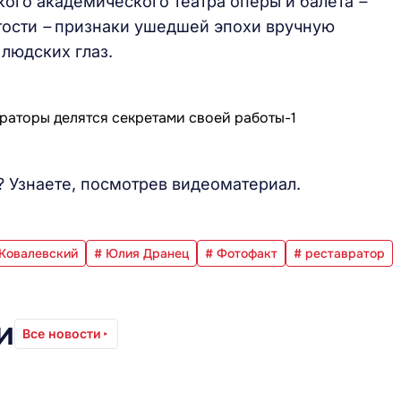
ого академического театра оперы и балета
–
тости
–
признаки ушедшей эпохи вручную
людских глаз.
? Узнаете, посмотрев видеоматериал.
 Ковалевский
# Юлия Дранец
# Фотофакт
# реставратор
и
Все новости