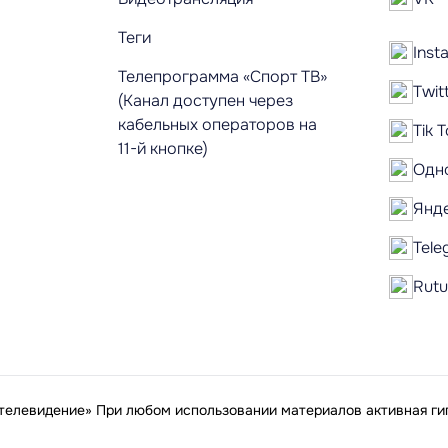
Теги
Inst
Телепрограмма «Спорт ТВ»
Twit
(Канал доступен через
кабельных операторов на
Tik 
11-й кнопке)
Одн
Янд
Tele
Rut
елевидение» При любом использовании материалов активная гип