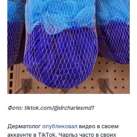
Фото: tiktok.
com/@
drcharlesmd1
Дерматолог
опубликовал
видео в своем
аккаунте в TikTok. Чарльз часто в своих