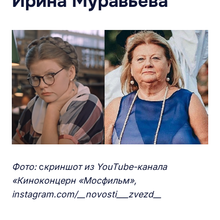
Ирина Муравьева
Фото:
с
криншот из
YouTube
-канала
«Киноконцерн «Мосфильм»,
instagram.com/__novosti___zvezd__