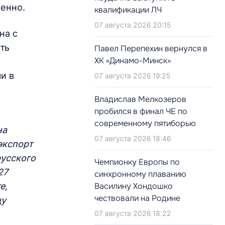
венно.
квалификации ЛЧ
07 августа 2026 20:15
на с
ть
Павел Перепехин вернулся в
ХК «Динамо-Минск»
и в
07 августа 2026 19:25
Владислав Мелкозеров
пробился в финал ЧЕ по
современному пятиборью
на
07 августа 2026 18:46
экспорт
русского
Чемпионку Европы по
27
синхронному плаванию
е,
Василину Хондошко
чествовали на Родине
цу
07 августа 2026 18:22