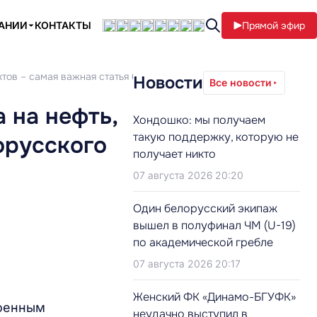
ПАНИИ
КОНТАКТЫ
Прямой эфир
ктов – самая важная статья белорусского экспорта
Новости
Все новости
 на нефть,
Хондошко: мы получаем
такую поддержку, которую не
орусского
получает никто
07 августа 2026 20:20
Один белорусский экипаж
вышел в полуфинал ЧМ (U-19)
по академической гребле
07 августа 2026 20:17
Женский ФК «Динамо-БГУФК»
военным
неудачно выступил в