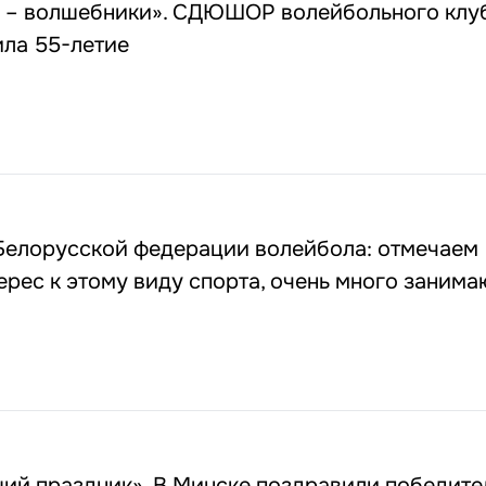
 – волшебники». СДЮШОР волейбольного клу
ила 55-летие
Белорусской федерации волейбола: отмечаем
рес к этому виду спорта, очень много заним
щий праздник». В Минске поздравили победите