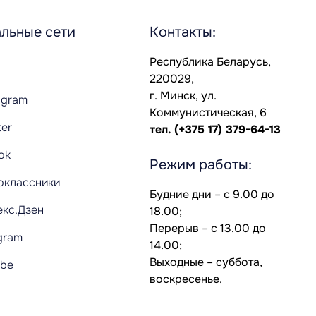
льные сети
Контакты:
Республика Беларусь,
220029,
г. Минск, ул.
agram
Коммунистическая, 6
ter
тел.
(+375 17) 379-64-13
Tok
Режим работы:
оклассники
Будние дни – с 9.00 до
екс.Дзен
18.00;
Перерыв – с 13.00 до
gram
14.00;
Выходные – суббота,
ube
воскресенье.