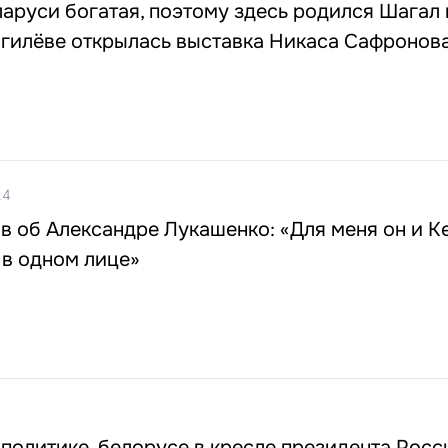
аруси богатая, поэтому здесь родился Шагал 
огилёве открылась выставка Никаса Сафронов
24
 об Александре Лукашенко: «Для меня он и Ке
 в одном лице»
 политике, белорусе в кресле президента Росс