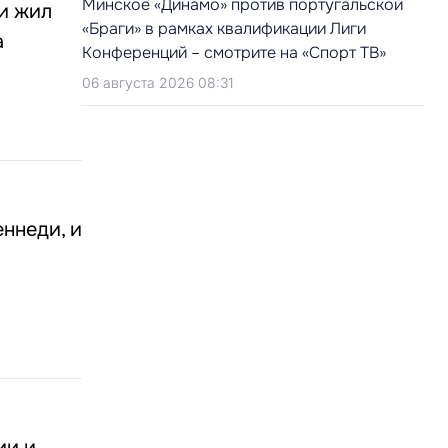
Минское «Динамо» против португальской
и жил
«Браги» в рамках квалификации Лиги
а
Конференций – смотрите на «Спорт ТВ»
06 августа 2026 08:31
ннеди, и
ии и