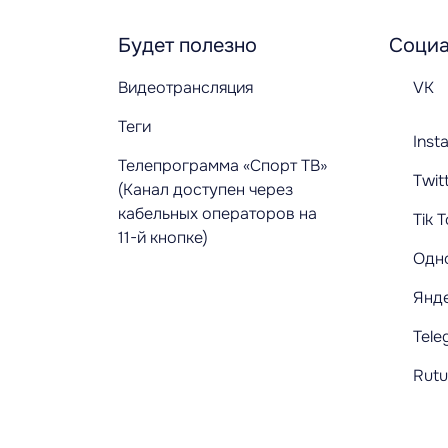
Будет полезно
Социа
Видеотрансляция
VK
Теги
Inst
Телепрограмма «Спорт ТВ»
Twit
(Канал доступен через
кабельных операторов на
Tik 
11-й кнопке)
Одн
Янд
Tele
Rut