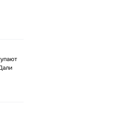
купают
 Дали