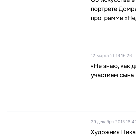
портрете Домр
программе «Не
12 марта 2016 16:26
«Не знаю, как 
участием сына
29 декабря 2015 18:4
Художник Ника