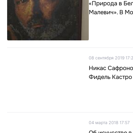
«Природа в Бел
Малевич». В М
08 сентября 2019 17:
Никас Сафронов
Фидель Кастро
04 марта 2018 17:57
Об искусстве в