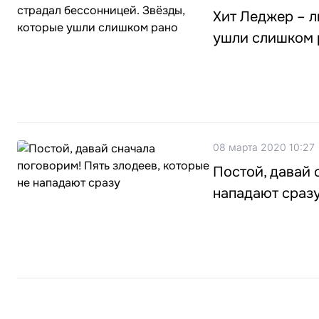
Хит Леджер – л
ушли слишком 
08 марта 2020 10:27
Постой, давай 
нападают сраз