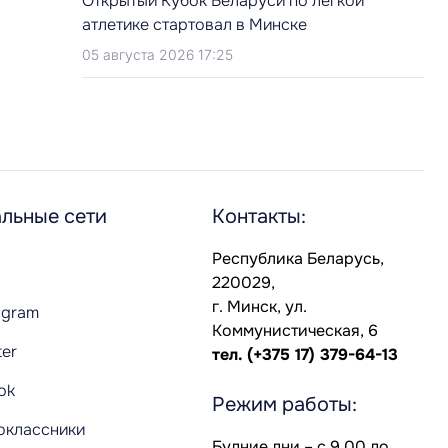
Открытый Кубок Беларуси по легкой
атлетике стартовал в Минске
05 августа 2026 17:25
льные сети
Контакты:
Республика Беларусь,
220029,
г. Минск, ул.
agram
Коммунистическая, 6
ter
тел.
(+375 17) 379-64-13
Tok
Режим работы:
оклассники
Будние дни – с 9.00 до