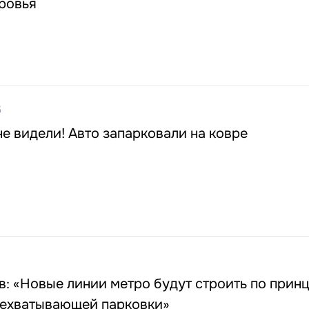
ровья
5
не видели! Авто запарковали на ковре
: «Новые линии метро будут строить по прин
рехватывающей парковки»