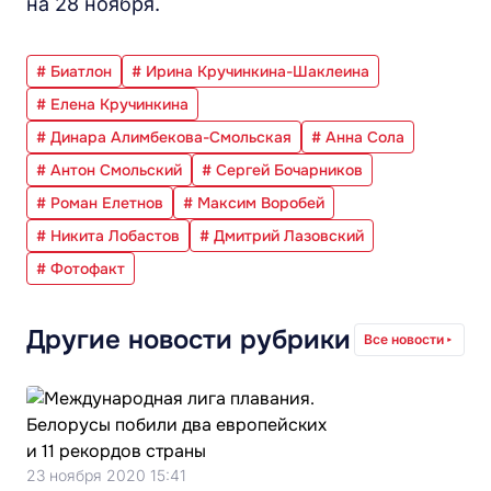
на 28 ноября.
# Биатлон
# Ирина Кручинкина-Шаклеина
# Елена Кручинкина
# Динара Алимбекова-Смольская
# Анна Сола
# Антон Смольский
# Сергей Бочарников
# Роман Елетнов
# Максим Воробей
# Никита Лобастов
# Дмитрий Лазовский
# Фотофакт
Другие новости рубрики
Все новости
23 ноября 2020 15:41