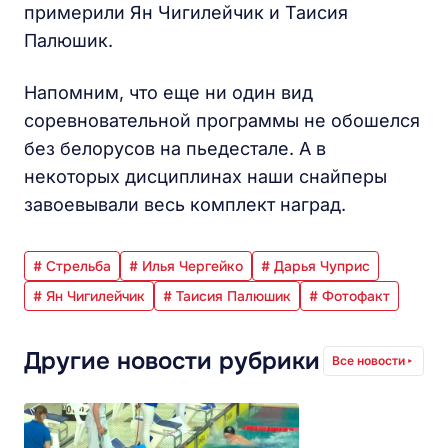
примерили Ян Чигилейчик и Таисия
Палюшик.
Напомним, что еще ни один вид
соревновательной программы не обошелся
без белорусов на пьедестале. А в
некоторых дисциплинах наши снайперы
завоевывали весь комплект наград.
# Стрельба
# Илья Чергейко
# Дарья Чуприс
# Ян Чигилейчик
# Таисия Палюшик
# Фотофакт
Другие новости рубрики
Все новости