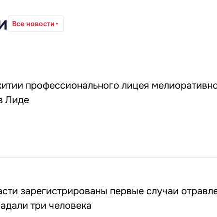
и
Все новости
итии профессионального лицея мелиоративн
в Лиде
асти зарегистрированы первые случаи отравл
адали три человека