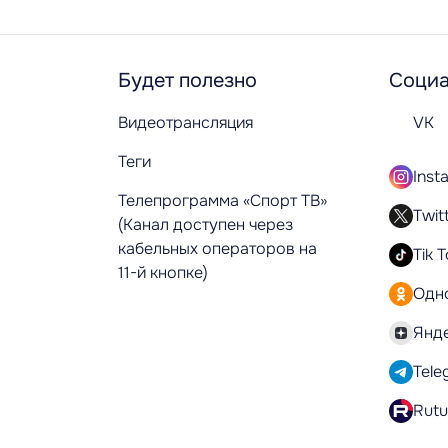
Будет полезно
Социа
Видеотрансляция
VK
Теги
Inst
Телепрограмма «Спорт ТВ»
Twit
(Канал доступен через
кабельных операторов на
Tik 
11-й кнопке)
Одн
Янд
Tele
Rut