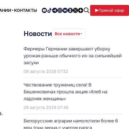
ПАНИИ
КОНТАКТЫ
Прямой эфир
Новости
Все новости
Фермеры Германии завершают уборку
урожая раньше обычного из-за сильнейшей
засухи
08 августа 2026 07:52
Чествование тружениц села! В
Бешенковичах прошла акция «Хлеб на
ладонях женщины»
08 августа 2026 07:46
в.
Белорусские аграрии намолотили более 6
млн тонн зерна с учетом рапса