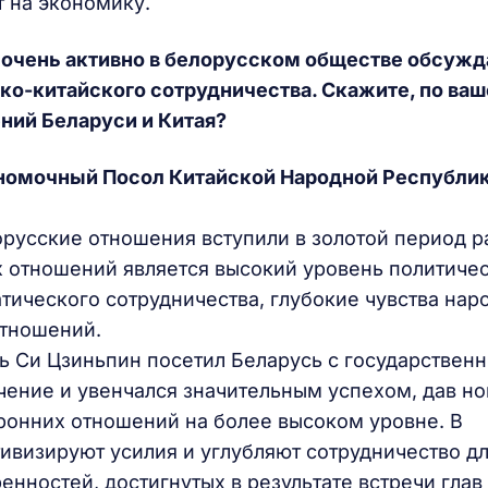
т на экономику.
 очень активно в белорусском обществе обсуж
ко-китайского сотрудничества. Скажите, по ва
ний Беларуси и Китая?
номочный Посол Китайской Народной Республик
русские отношения вступили в золотой период р
 отношений является высокий уровень политиче
тического сотрудничества, глубокие чувства нар
отношений.
ь Си Цзиньпин посетил Беларусь с государствен
чение и увенчался значительным успехом, дав н
ронних отношений на более высоком уровне. В
ивизируют усилия и углубляют сотрудничество д
нностей, достигнутых в результате встречи глав