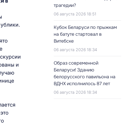
и в
трагедии?
06 августа 2026 18:51
ы
ублики.
Кубок Беларуси по прыжкам
на батуте стартовал в
ято
Витебске
е
06 августа 2026 18:34
кскурсии
Образ современной
ованы и
Беларуси! Зданию
случаю
белорусского павильона на
инице
ВДНХ исполнилось 87 лет
06 августа 2026 18:34
лается
 это
го