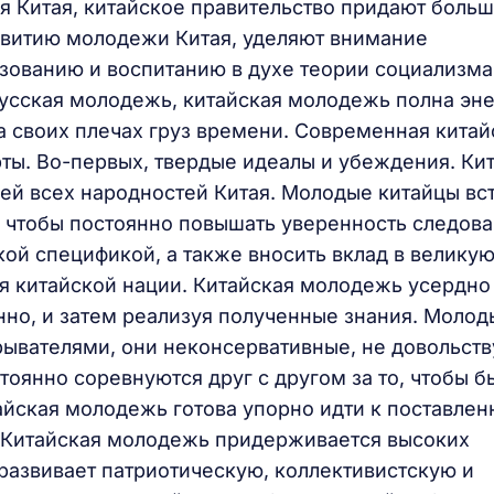
я Китая, китайское правительство придают боль
витию молодежи Китая, уделяют внимание
зованию и воспитанию в духе теории социализма
усская молодежь, китайская молодежь полна эне
а своих плечах груз времени. Современная китай
ты. Во-первых, твердые идеалы и убеждения. Ки
ей всех народностей Китая. Молодые китайцы вс
 чтобы постоянно повышать уверенность следов
кой спецификой, а также вносить вклад в великую
 китайской нации. Китайская молодежь усердно 
енно, и затем реализуя полученные знания. Молод
рывателями, они неконсервативные, не довольст
тоянно соревнуются друг с другом за то, чтобы б
айская молодежь готова упорно идти к поставле
у. Китайская молодежь придерживается высоких
развивает патриотическую, коллективистскую и