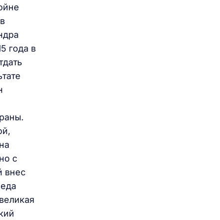
ойне
ив
ндра
5 года в
тдать
ьтате
н
траны.
ой,
на
но с
й внес
беда
 великая
кий