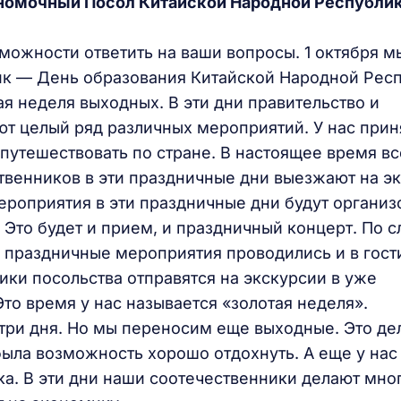
номочный Посол Китайской Народной Республик
можности ответить на ваши вопросы. 1 октября м
к — День образования Китайской Народной Респ
я неделя выходных. В эти дни правительство и
т целый ряд различных мероприятий. У нас прин
 путешествовать по стране. В настоящее время вс
твенников в эти праздничные дни выезжают на э
мероприятия в эти праздничные дни будут организ
 Это будет и прием, и праздничный концерт. По 
 праздничные мероприятия проводились и в гост
ики посольства отправятся на экскурсии в уже
то время у нас называется «золотая неделя».
три дня. Но мы переносим еще выходные. Это де
была возможность хорошо отдохнуть. А еще у нас
а. В эти дни наши соотечественники делают мно