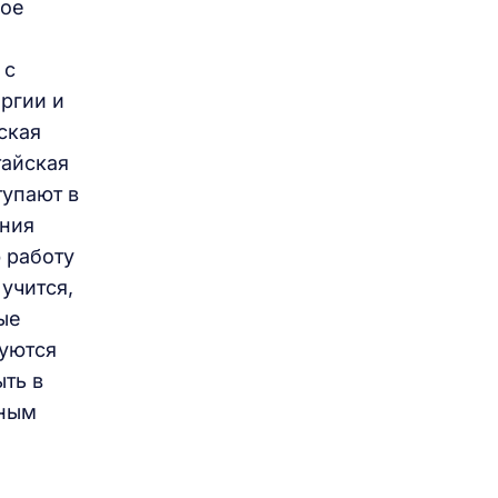
шое
 с
ргии и
ская
тайская
тупают в
ания
 работу
учится,
ые
вуются
ыть в
нным