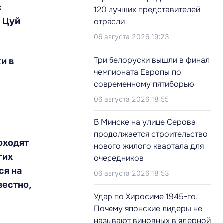
с
120 лучших представителей
 Цуй
отрасли
06 августа 2026 19:23
Три белоруски вышли в финал
и в
чемпионата Европы по
современному пятиборью
06 августа 2026 18:55
В Минске на улице Серова
продолжается строительство
оходят
нового жилого квартала для
гих
очередников
ся на
06 августа 2026 18:53
вестно,
Удар по Хиросиме 1945-го.
Почему японские лидеры не
называют виновных в ядерной