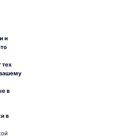
и и
что
 тех
 вашему
ые в
и в
кой