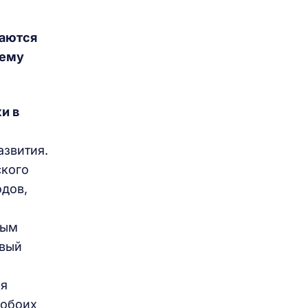
даются
шему
и в
азвития.
ского
одов,
ным
овый
ля
 обоих