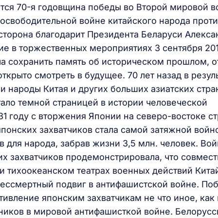
ется 70-я годовщина победы во Второй мировой в
освободительной войне китайского народа прот
 сторона благодарит Президента Беларуси Алекса
ие в торжественных мероприятиях 3 сентября 201
ла сохранить память об историческом прошлом, о
крыто смотреть в будущее. 70 лет назад в резул
 народы Китая и других больших азиатских стра
тало темной страницей в истории человеческой
31 году с вторжения Японии на северо-востоке с
японских захватчиков стала самой затяжной войн
 для народа, забрав жизни 3,5 млн. человек. Вой
их захватчиков продемонстрировала, что совмест
и тихоокеанском театрах военных действий Кита
бессмертный подвиг в антифашистской войне. По
тивление японским захватчикам не что иное, как
ников в мировой антифашисткой войне. Белорусс