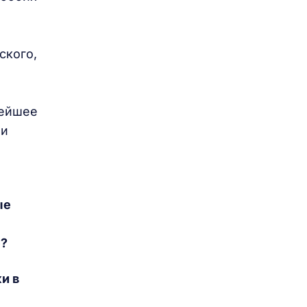
ского,
нейшее
ми
ые
е?
и в