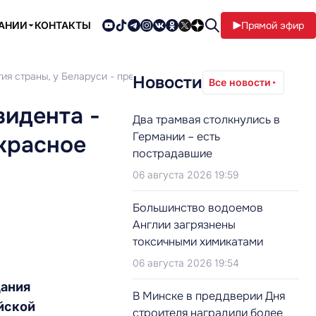
ПАНИИ
КОНТАКТЫ
Прямой эфир
тия страны, у Беларуси - прекрасное будущее
Новости
Все новости
зидента -
Два трамвая столкнулись в
Германии – есть
екрасное
пострадавшие
06 августа 2026 19:59
Большинство водоемов
Англии загрязнены
токсичными химикатами
06 августа 2026 19:54
дания
В Минске в преддверии Дня
йской
строителя наградили более