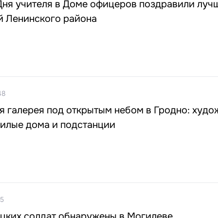
Дня учителя в Доме офицеров поздравили луч
й Ленинского района
48
 галерея под открытым небом в Гродно: худо
илые дома и подстанции
15
ецких солдат обнаружены в Могилеве