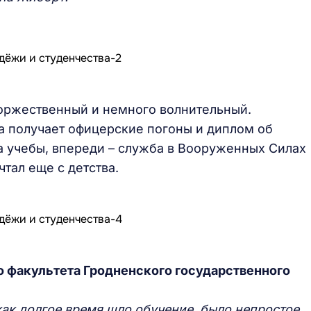
оржественный и немного волнительный.
а получает офицерские погоны и диплом об
да учебы, впереди – служба в Вооруженных Силах
тал еще с детства.
 факультета Гродненского государственного
как долгое время шло обучение, было непростое,