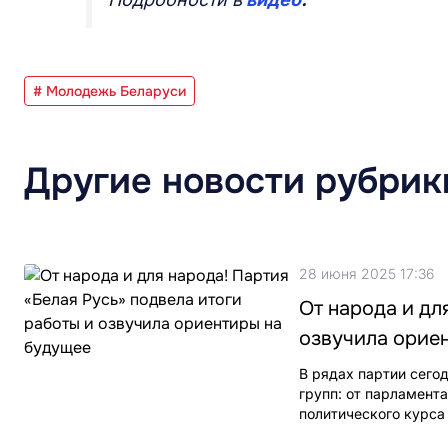
# Молодежь Беларуси
Другие новости рубрик
28 июня 2025 17:36
От народа и дл
озвучила орие
В рядах партии сего
групп: от парламент
политического курса