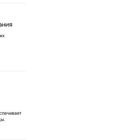
ания
их
еспечивает
ды.