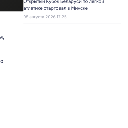
Открытый Кубок Беларуси по легкой
атлетике стартовал в Минске
05 августа 2026 17:25
м,
во