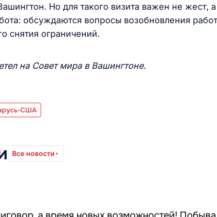
ашингтон. Но для такого визита важен не жест, а
работа: обсуждаются вопросы возобновления рабо
о снятия ограничений.
етел на Совет мира в Вашингтоне.
ларусь-США
и
Все новости
риговор, а время новых возможностей! Побыва