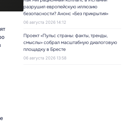
разрушил европейскую иллюзию
безопасности? Анонс «Без прикрытия»
06 августа 2026 14:12
ят
Проект «Пульс страны: факты, тренды,
ро
смыслы» собрал масштабную диалоговую
в
площадку в Бресте
06 августа 2026 13:58
ие