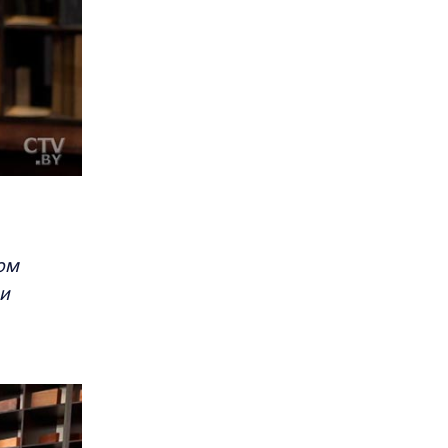
ом
 и