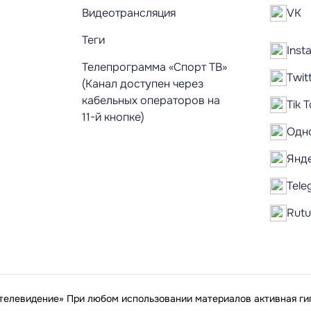
Видеотрансляция
VK
Теги
Inst
Телепрограмма «Спорт ТВ»
Twit
(Канал доступен через
кабельных операторов на
Tik 
11-й кнопке)
Одн
Янд
Tele
Rut
елевидение» При любом использовании материалов активная гип