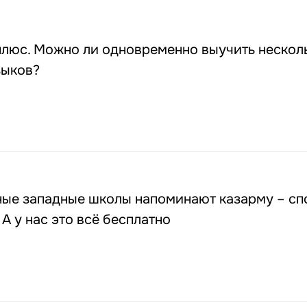
плюс. Можно ли одновременно выучить нескол
зыков?
ные западные школы напоминают казарму – сп
 А у нас это всё бесплатно