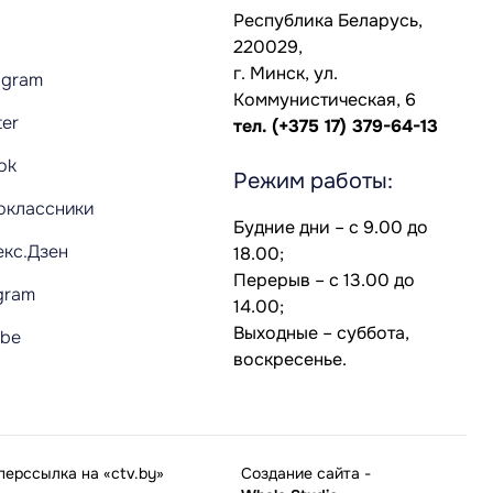
Республика Беларусь,
220029,
г. Минск, ул.
agram
Коммунистическая, 6
ter
тел.
(+375 17) 379-64-13
Tok
Режим работы:
оклассники
Будние дни – с 9.00 до
екс.Дзен
18.00;
Перерыв – с 13.00 до
gram
14.00;
Выходные – суббота,
ube
воскресенье.
ерссылка на «ctv.by»
Создание сайта
-