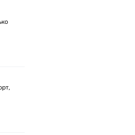
ько
орт,