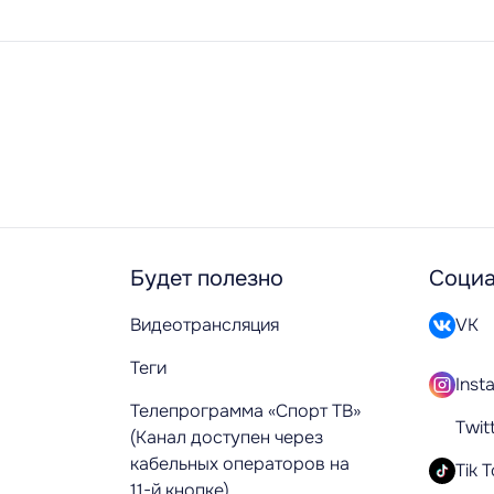
Будет полезно
Социа
Видеотрансляция
VK
Теги
Inst
Телепрограмма «Спорт ТВ»
Twit
(Канал доступен через
кабельных операторов на
Tik 
11-й кнопке)