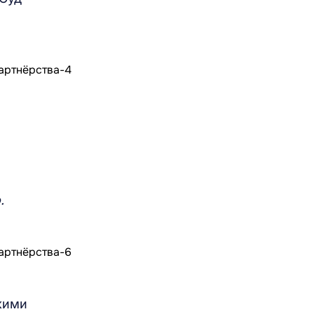
.
кими