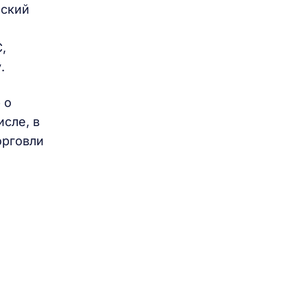
еский
,
.
 о
исле, в
орговли