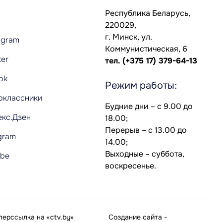
Республика Беларусь,
220029,
г. Минск, ул.
agram
Коммунистическая, 6
ter
тел.
(+375 17) 379-64-13
Tok
Режим работы:
оклассники
Будние дни – с 9.00 до
екс.Дзен
18.00;
Перерыв – с 13.00 до
gram
14.00;
Выходные – суббота,
ube
воскресенье.
ерссылка на «ctv.by»
Создание сайта
-