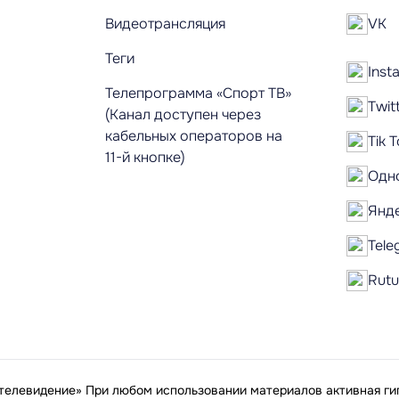
Видеотрансляция
VK
Теги
Inst
Телепрограмма «Спорт ТВ»
Twit
(Канал доступен через
кабельных операторов на
Tik 
11-й кнопке)
Одн
Янд
Tele
Rut
елевидение» При любом использовании материалов активная гип