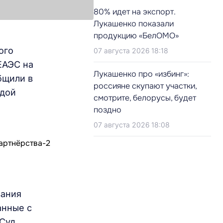
80% идет на экспорт.
Лукашенко показали
продукцию «БелОМО»
ого
07 августа 2026 18:18
ЕАЭС на
Лукашенко про «избинг»:
бщили в
россияне скупают участки,
ждой
смотрите, белорусы, будет
поздно
07 августа 2026 18:08
вания
анные с
 Суд