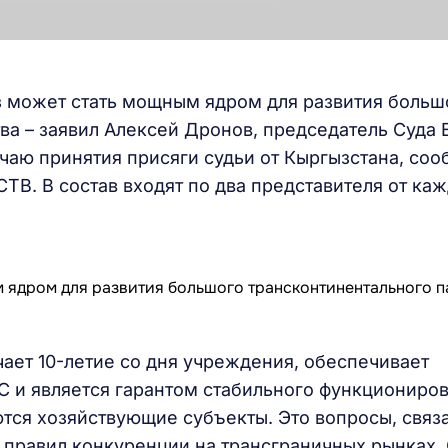
 может стать мощным ядром для развития больш
ва – заявил Алексей Дронов, председатель Суда 
аю принятия присяги судьи от Кыргызстана, соо
ТВ. В состав входят по два представителя от ка
чает 10-летие со дня учреждения, обеспечивает
С и является гарантом стабильного функциониро
тся хозяйствующие субъекты. Это вопросы, связ
правил конкуренции на трансграничных рынках.