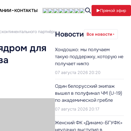
ПАНИИ
КОНТАКТЫ
Прямой эфир
сконтинентального партнёрства
Новости
Все новости
ядром для
Хондошко: мы получаем
такую поддержку, которую не
ва
получает никто
07 августа 2026 20:20
Один белорусский экипаж
вышел в полуфинал ЧМ (U-19)
по академической гребле
07 августа 2026 20:17
Женский ФК «Динамо-БГУФК»
неудачно выступил в