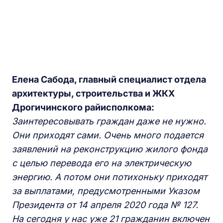
Елена
С
абода, главный специалист отдела
архитектуры, строительства и ЖКХ
Д
рогичинского райисполкома:
Заинтересовывать граждан даже не нужно.
Они приходят сами. Очень много пода
е
тся
заявлений на реконструкцию жилого фонда
с целью перевода
его
на электр
ическую
энергию
. А потом они
потихоньку
приходят
за выплатами, предусмотренными Указом
П
резидента от 14 апреля 2020 года
№
127.
Н
а сегодня у нас уже 21 гражданин включен