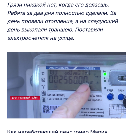
Г
рязи никакой нет,
когда его делаешь.
Р
ебята за
два
дня
полностью
сделали. За
день
провели отопление,
а
на следующий
день выкопали траншею.
Поставили
электро
счетчик
на улице
.
Как неработающий пенсионер Мария