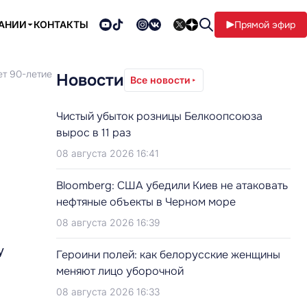
ПАНИИ
КОНТАКТЫ
Прямой эфир
ет 90-летие
Новости
Все новости
Чистый убыток розницы Белкоопсоюза
вырос в 11 раз
08 августа 2026 16:41
Bloomberg: США убедили Киев не атаковать
нефтяные объекты в Черном море
08 августа 2026 16:39
у
Героини полей: как белорусские женщины
меняют лицо уборочной
08 августа 2026 16:33