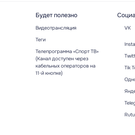
Будет полезно
Социа
Видеотрансляция
VK
Теги
Inst
Телепрограмма «Спорт ТВ»
Twit
(Канал доступен через
кабельных операторов на
Tik 
11-й кнопке)
Одн
Янд
Tele
Rut