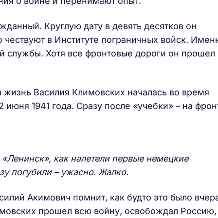
ия о войне и перенимают опыт.
жданный. Круглую дату в девять десятков он
го чествуют в Институте пограничных войск. Имен
ой службы. Хотя все фронтовые дороги он прошел
я жизнь Василия Климовских началась во время
2 июня 1941 года. Сразу после «учебки» – на фрон
 «Ленинск», как налетели первые немецкие
у погубили – ужасно. Жалко.
илий Акимович помнит, как будто это было вчера
имовских прошел всю войну, освобождал Россию,