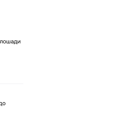
 лошади
до