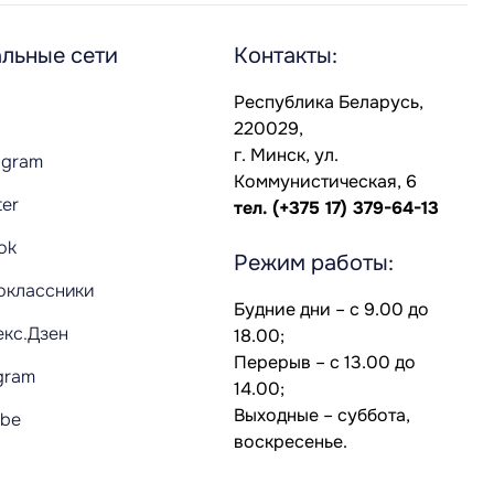
льные сети
Контакты:
Республика Беларусь,
220029,
г. Минск, ул.
agram
Коммунистическая, 6
ter
тел.
(+375 17) 379-64-13
Tok
Режим работы:
оклассники
Будние дни – с 9.00 до
екс.Дзен
18.00;
Перерыв – с 13.00 до
gram
14.00;
Выходные – суббота,
ube
воскресенье.