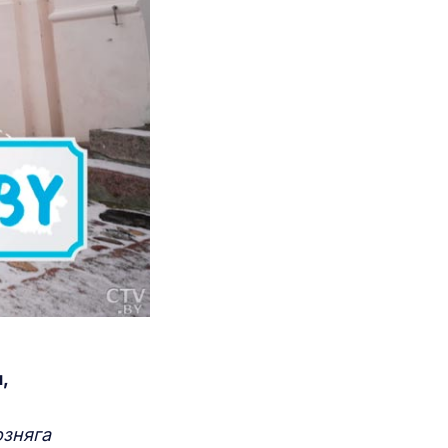
,
озняга