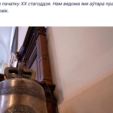
а пачатку XX стагоддзя. Нам вядома імя аўтара пр
вік.