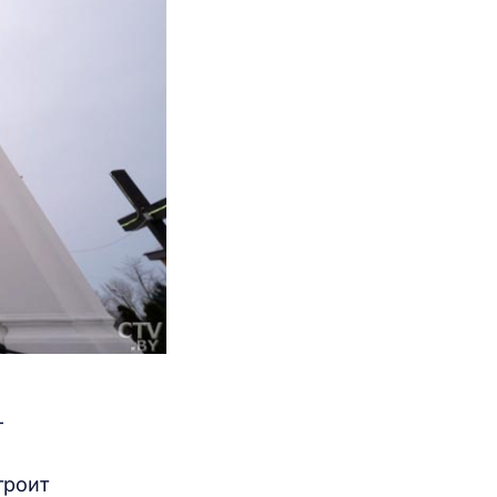
–
троит