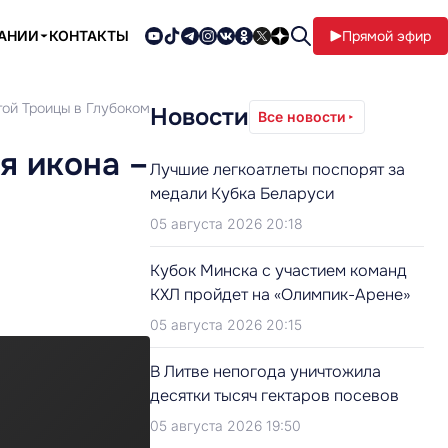
ПАНИИ
КОНТАКТЫ
Прямой эфир
той Троицы в Глубоком
Новости
Все новости
я икона –
Лучшие легкоатлеты поспорят за
медали Кубка Беларуси
05 августа 2026 20:18
Кубок Минска с участием команд
КХЛ пройдет на «Олимпик-Арене»
05 августа 2026 20:15
В Литве непогода уничтожила
десятки тысяч гектаров посевов
05 августа 2026 19:50