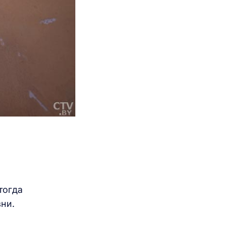
тогда
зни.