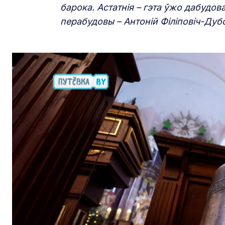
барока. Астатнія – гэта ўжо дабудов
перабудовы – Антоній Філіповіч-Дубо