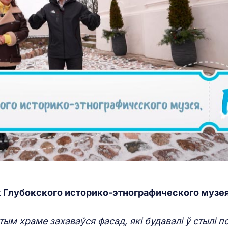
 Глубокского историко-этнографического музея
ым храме захаваўся фасад, які будавалі ў стылі п