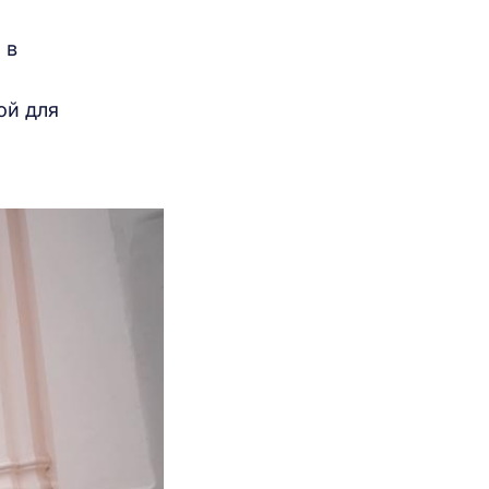
 в
ой для