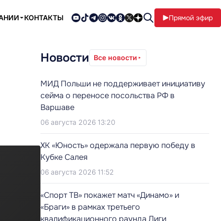
ПАНИИ
КОНТАКТЫ
Прямой эфир
Новости
Все новости
МИД Польши не поддерживает инициативу
сейма о переносе посольства РФ в
Варшаве
06 августа 2026 13:20
ХК «Юность» одержала первую победу в
Кубке Салея
06 августа 2026 11:52
«Спорт ТВ» покажет матч «Динамо» и
«Браги» в рамках третьего
квалификационного раунда Лиги