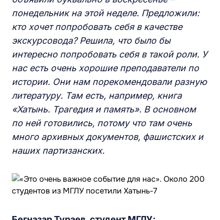
по
недельник на этой неделе. Предложили:
кто хочет попробовать себя в качестве
экскурсовод
а
? Решила, что было бы
интересно попробовать себя в такой роли. У
нас есть
очень х
орошие преподаватели по
истории. Они
нам
порекомендовали
разную
литературу. Там есть, например, книга
«Хатынь. Трагедия и память». В основном
по ней готовились,
потому что т
ам
очень
много архивных документов, фашистских и
наших
партизанских.
Бегназар Тураев, студент МГЛУ: