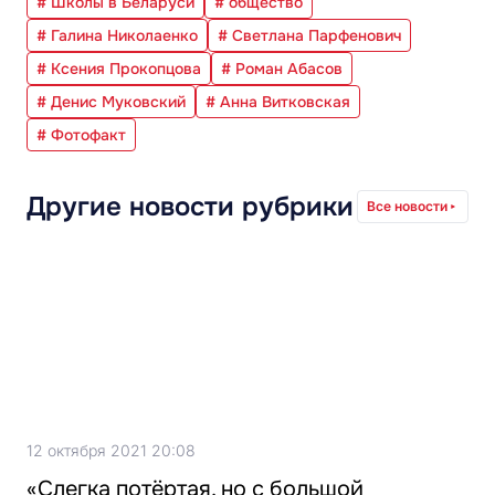
# Школы в Беларуси
# общество
# Галина Николаенко
# Светлана Парфенович
# Ксения Прокопцова
# Роман Абасов
# Денис Муковский
# Анна Витковская
# Фотофакт
Другие новости рубрики
Все новости
12 октября 2021 20:08
«Слегка потёртая, но с большой