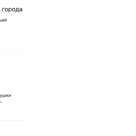
ь города
шей
вушки
.