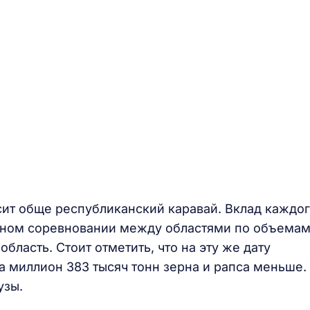
сит обще республиканский каравай. Вклад каждо
ласном соревновании между областями по объема
бласть. Стоит отметить, что на эту же дату
а миллион 383 тысяч тонн зерна и рапса меньше.
узы.