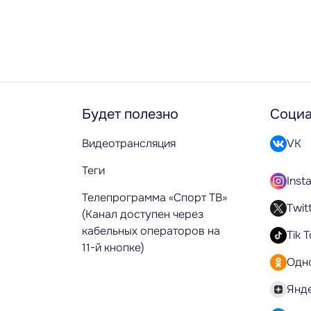
Будет полезно
Социа
Видеотрансляция
VK
Теги
Inst
Телепрограмма «Спорт ТВ»
Twit
(Канал доступен через
кабельных операторов на
Tik 
11-й кнопке)
Одн
Янд