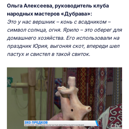
Ольга Алексеева, руководитель клуба
народных мастеров «Дубрава»:
Это у нас вершник
–
конь с всадником
–
с
имвол солнца, огня. Ярило
–
это оберег
для
домашнего хоз
яйст
ва.
Е
го использовали на
праздник Юр
ия
, выгоня
я
скот, впереди шел
пастух и свистел в такой свиток.