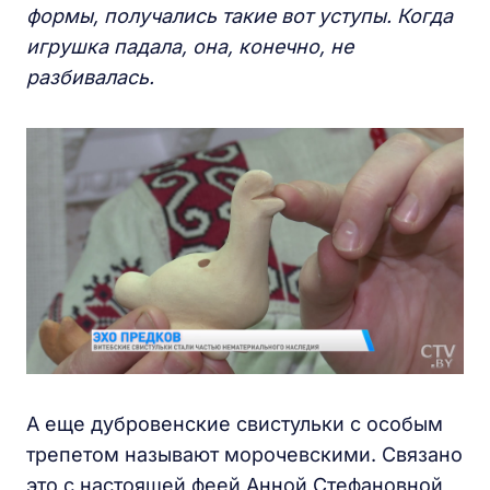
формы,
получались такие вот уступы. Когда
игрушка
падала, она, конечно, не
разбивалась.
А еще дубровенские свистульки с особым
трепетом называют морочевскими. Связано
это с настоящей феей Анной Стефановной