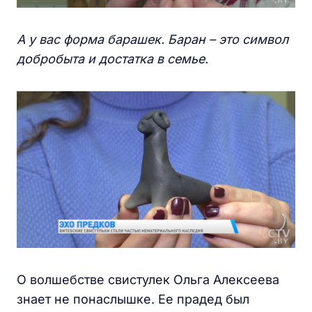
А
у вас форма барашек.
Баран
– э
то символ
добробыта и достатка в семье.
О волшебстве свистулек Ольга Алексеева
знает не понаслышке. Ее прадед был