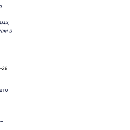
о
ами,
нам в
его
–