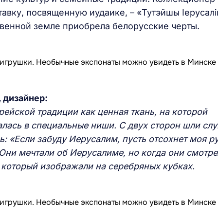
авку, посвященную иудаике, – «Тутэйшы Iерусалi
твенной земле приобрела белорусские черты.
 дизайнер:
рейской традиции как ценная ткань, на которой
алась в специальные ниши. С двух сторон шли сл
ь: «Если забуду Иерусалим, пусть отсохнет моя ру
 О
ни мечтали об Иерусалиме, но когда они смотре
 который изображали на
серебряных
кубках.