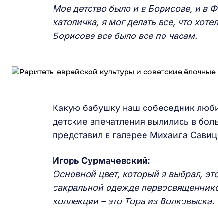
Мое детство было и в Борисове, и в 
католичка, я мог
делать все, что хоте
Борисове
все
было все по часам.
Какую бабушку наш собеседник любил
детские впечатления вылились в бо
представил в галерее Михаила Савиц
Игорь Сурмачевский:
Основной цвет, который я выбрал, эт
сакральной одежде первосвященнико
коллекции – это
Т
ора из Волковыска.