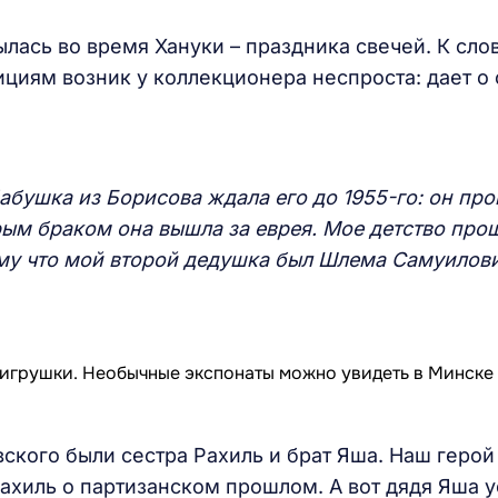
лась во время Хануки – праздника свечей. К слов
ициям возник у коллекционера неспроста: дает о
бабушка
из Борисова
ждала
его
до 1955-го: он про
рым браком она вышла за еврея.
М
ое детство про
му что м
ой второй дедушка был Шл
е
ма Самуилов
ского были сестра Рахиль и брат Яша. Наш герой
Рахиль о партизанском прошлом. А вот дядя Яша 