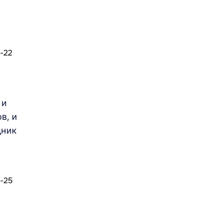
 и
в, и
дник