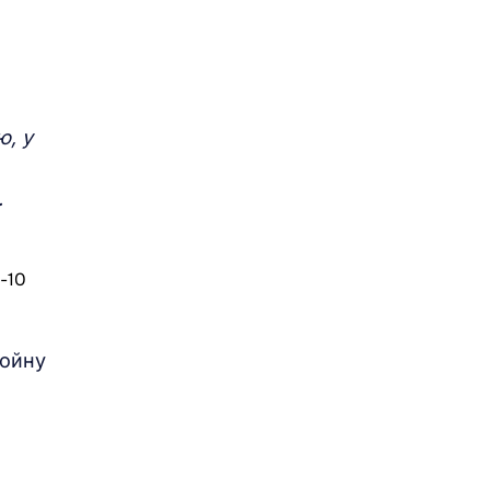
ию,
у
.
войну