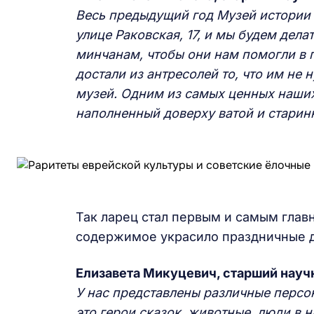
Весь предыдущий год М
узей истории
улице Раковская, 17, и мы будем дел
минчанам, чтобы они нам помогли
в 
достали из антресолей то, что им не 
музей. Одним из самых ценных наших
наполненный доверху ватой и стари
Так ларец стал первым и самым главн
содержимое украсило праздничные д
Елизавета Микуцевич, старший нау
У нас представлены различные персо
это герои сказок, животные, люди в 