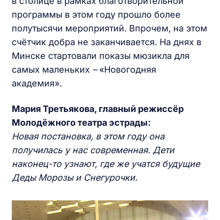
в столице в рамках благотворительной
программы в этом году прошло более
полутысячи мероприятий. Впрочем, на этом
счётчик добра не заканчивается. На днях в
Минске стартовали показы мюзикла для
самых маленьких
–
«Новогодняя
академия».
Мария Третьякова, главный режиссёр
Молодёжного театра эстрады:
Н
овая постановка, в этом году она
получилась у нас современная.
Д
ети
наконец-то узнают, где же учатся будущие
Д
еды
М
орозы и
С
негурочки.