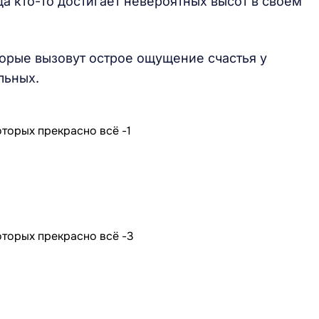
да кто-то достигает невероятных высот в своём
орые вызовут острое ощущение счастья у
льных.