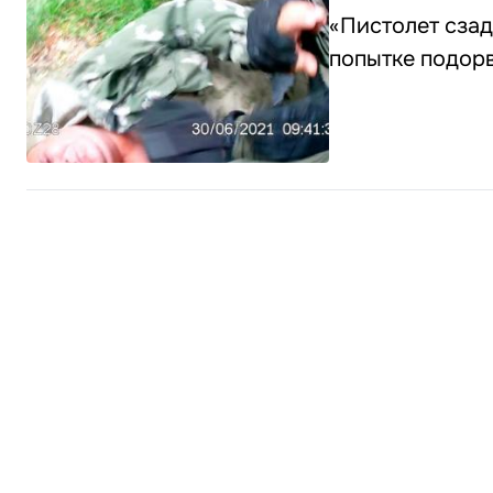
«Пистолет сза
попытке подор