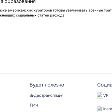
я образования
азке американских кураторов готовы увеличивать военные трат
ажнейших социальных статей расхода.
Будет полезно
Социа
Видеотрансляция
VK
Теги
Inst