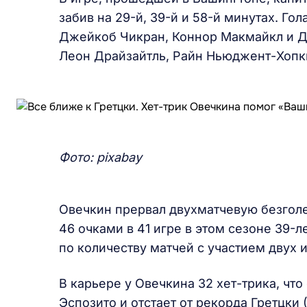
забив на 29-й, 39-й и 58-й минутах. Го
Джейкоб Чикран, Коннор Макмайкл и Д
Леон Драйзайтль, Райн Ньюджент-Хопк
Фото: pixabay
Овечкин прервал двухматчевую безголев
46 очками в 41 игре в этом сезоне 39-
по количеству матчей с участием двух и
В карьере у Овечкина 32 хет-трика, что
Эспозито и отстает от рекорда Гретцки