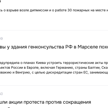
Ф
ь о взрыве возле дипмиссии и о работе 30 пожарных на месте 
09
вы у здания генконсульства РФ в Марселе пох
едупредила о планах Киева устроить террористические акты п
ектов России в Европе, включая Германию, страны Балтии, Ска
овакию и Венгрию, с целью дискредитации стран ЕС, занимаю
50
шли акции протеста против сокращения