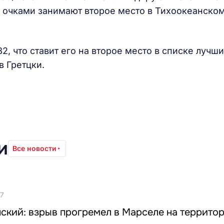
72 очками занимают второе место в Тихоокеанско
2, что ставит его на второе место в списке лучш
в Гретцки.
и
Все новости
17
ский: взрыв прогремел в Марселе на террито