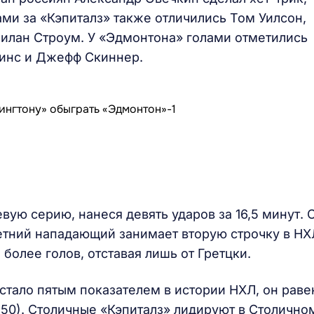
лами за «Кэпиталз» также отличились Том Уилсон,
илан Строум. У «Эдмонтона» голами отметились
инс и Джефф Скиннер.
ую серию, нанеся девять ударов за 16,5 минут. 
летний нападающий занимает вторую строчку в НХ
 более голов, отставая лишь от Гретцки.
 стало пятым показателем в истории НХЛ, он раве
 (50). Столичные «Кэпиталз» лидируют в Столично