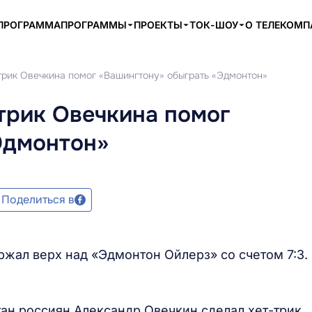
ПРОГРАММА
ПРОГРАММЫ
ПРОЕКТЫ
ТОК-ШОУ
О ТЕЛЕКОМ
-трик Овечкина помог «Вашингтону» обыграть «Эдмонтон»
-трик Овечкина помог
Эдмонтон»
Поделиться в
ржал верх над «Эдмонтон Ойлерз» со счетом 7:3.
ан россиян Александр Овечкин сделал хет-трик,