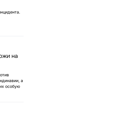
инцидента.
ожи на
ротив
ндинавии, а
щих особую