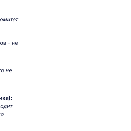
комитет
ов – не
то не
ика):
водит
но