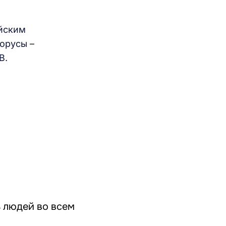
йским
лорусы –
В.
 людей во всем