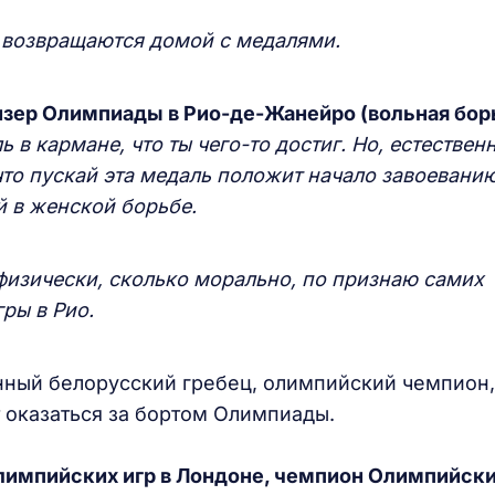
 возвращаются домой с медалями.
зер Олимпиады в Рио-де-Жанейро (вольная борь
ь в кармане, что ты чего-то достиг. Но, естественн
 что пускай эта медаль положит начало завоевани
 в женской борьбе.
изически, сколько морально, по признаю самих
ры в Рио.
нный белорусский гребец, олимпийский чемпион,
т оказаться за бортом Олимпиады.
лимпийских игр в Лондоне, чемпион Олимпийских