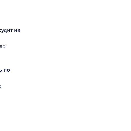
удит не
ло
ь по
я