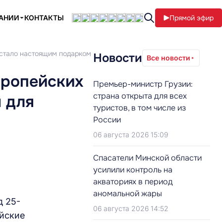
ПАНИИ
КОНТАКТЫ
Прямой эфир
 стало настоящим подарком для страны
Новости
Все новости
вропейских
Премьер-министр Грузии:
страна открыта для всех
 для
туристов, в том числе из
России
06 августа 2026 15:09
Cпасатели Минской области
усилили контроль на
акваториях в период
аномальной жары
д 25-
06 августа 2026 14:52
ейские