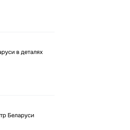
аруси в деталях
атр Беларуси