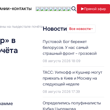
ПАНИИ
КОНТАКТЫ
Прямой эфир
ены на пьедестале почёта
Новости
Все новости
р» в
Пустовой: Бог бережет
белорусов. У нас самый
очёта
страшный фронт – грозовой
08 августа 2026 18:09
ТАСС: Уиткофф и Кушнер могут
приехать в Киев и Москву на
следующей неделе
08 августа 2026 17:39
Определились полуфиналисты
грамме
Кубка Цыплакова