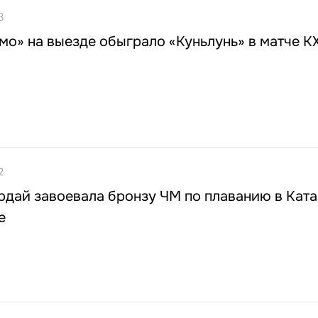
3
о» на выезде обыграло «Куньлунь» в матче К
2
дай завоевала бронзу ЧМ по плаванию в Ката
е