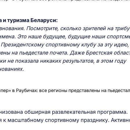
а и туризма Беларуси:
евнования.
Посмотрите
, сколько зрителей на трибу
имена. Это наше будущее, будущие наши спортсм
о
Президентско
му
спортивно
му
клуб
у за эту идею
ены на пьедестале почета. Даже Брестская област
и не показала никаких результатов, в этом году
нованиях.
низована обширная развлекательная программа.
я к масштабному спортивному празднику. Активн